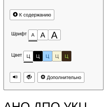
К содержанию
А
Шрифт
А
А
Цвет
Ц
Ц
Ц
Ц
Ц
Дополнительно
АНО ДПО УКЦ